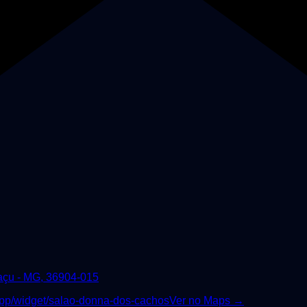
uaçu - MG, 36904-015
pp/widget/salao-donna-dos-cachos
Ver no Maps →