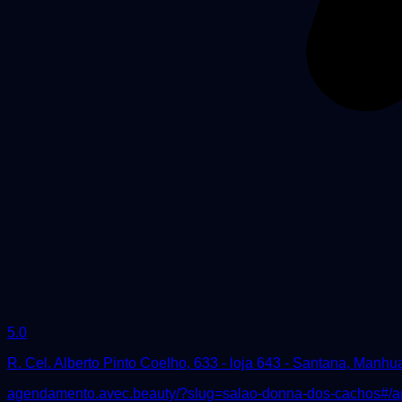
5.0
R. Cel. Alberto Pinto Coelho, 633 - loja 643 - Santana, Manh
agendamento.avec.beauty/?slug=salao-donna-dos-cachos#/a