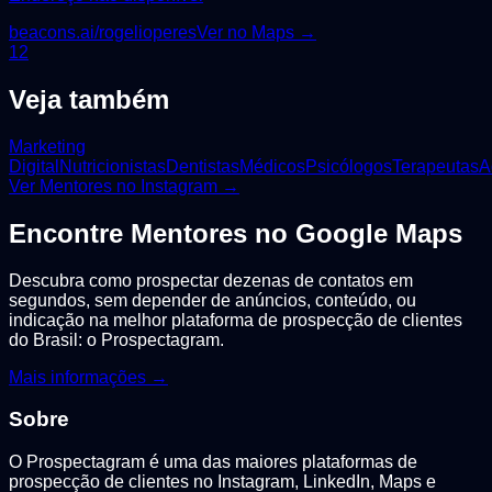
beacons.ai/rogelioperes
Ver no Maps →
1
2
Veja também
Marketing
Digital
Nutricionistas
Dentistas
Médicos
Psicólogos
Terapeutas
A
Ver
Mentores
no Instagram →
Encontre
Mentores
no Google Maps
Descubra como prospectar dezenas de contatos em
segundos, sem depender de anúncios, conteúdo, ou
indicação na melhor plataforma de prospecção de clientes
do Brasil: o Prospectagram.
Mais informações →
Sobre
O Prospectagram é uma das maiores plataformas de
prospecção de clientes no Instagram, LinkedIn, Maps e