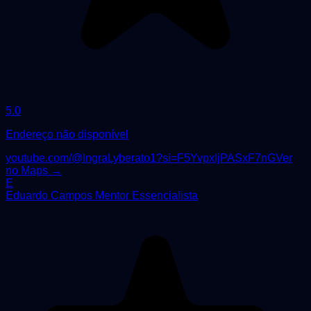
5.0
Endereço não disponível
youtube.com/@IngraLyberato1?si=F5YvpxIjPASxF7nG
Ver
no Maps →
E
Eduardo Campos Mentor Essencialista