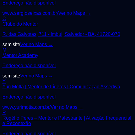
Endereço não disponível
www.sergioseixas.com.br/
Ver no Maps →
C
Clube do Mentor
R. das Gaivotas, 711 - Imbuí, Salvador - BA, 41720-070
sem site
Ver no Maps →
M
Mentor Academy
Endereço não disponível
sem site
Ver no Maps →
Y
Yuri Motta | Mentor de Líderes | Comunicação Assertiva
Endereço não disponível
www.yurimotta.com.br/
Ver no Maps →
R
Rogélio Peres – Mentor e Palestrante | Ativação Frequencial
e Reconexão
Endereço não disponível