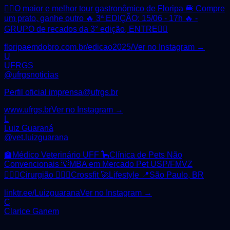
✌🏻O maior e melhor tour gastronômico de Floripa 🍔 Compre
um prato, ganhe outro 🔥 3ª EDIÇÃO: 15/06 - 17h 🔥 -
GRUPO de recados da 3° edição, ENTRE👇🏻
floripaemdobro.com.br/edicao2025/
Ver no Instagram →
U
UFRGS
@
ufrgsnoticias
Perfil oficial imprensa@ufrgs.br
www.ufrgs.br
Ver no Instagram →
L
Luiz Guaraná
@
vet.luizguarana
🏫Médico Veterinário UFF 🦕Clínica de Pets Não
Convencionais 💡MBA em Mercado Pet USP/FMVZ
👨🏼‍⚕️Cirurgião 🏋🏼‍♀️Crossfit 🚀Lifestyle 📍São Paulo, BR
linktr.ee/Luizguarana
Ver no Instagram →
C
Clarice Ganem