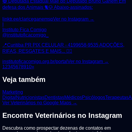
🔵 Deputada Estadual Mãe do Deputado Bruno Ganem Em
defesa dos Animais 🐈🐶 Abaixo-assinados:
linktr.ee/clariceganemsp
Ver no Instagram →
I
Instituto Fica Comigo
@
institutoficacomigo_
📍Curitiba PR PIX CELULAR - 4199658-9535 ADOÇÕES,
RIFAS, RESGATES E MAIS... 👇🏼
institutoficacomigo.org.br/portal
Ver no Instagram →
1
2
3
4
5
6
7
8
9
10
»
Veja também
Marketing
Digital
Nutricionistas
Dentistas
Médicos
Psicólogos
Terapeutas
A
Ver
Veterinários
no Google Maps →
Encontre
Veterinários
no Instagram
Descubra como prospectar dezenas de contatos em