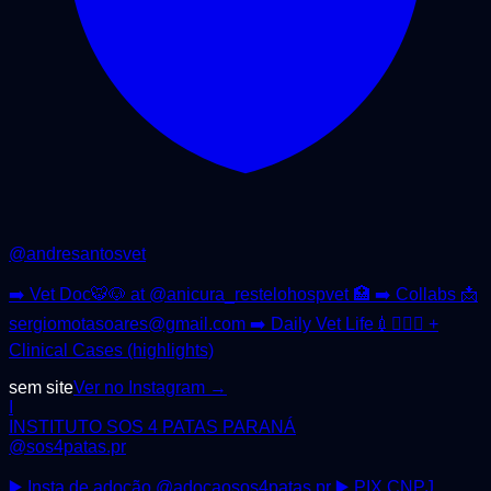
@
andresantosvet
➡️ Vet Doc🐯🐶 at @anicura_restelohospvet 🏥 ➡️ Collabs 📩
sergiomotasoares@gmail.com ➡️ Daily Vet Life💉🏋🏻‍♂️ +
Clinical Cases (highlights)
sem site
Ver no Instagram →
I
INSTITUTO SOS 4 PATAS PARANÁ
@
sos4patas.pr
▶️ Insta de adoção @adocaosos4patas.pr ▶️ PIX CNPJ