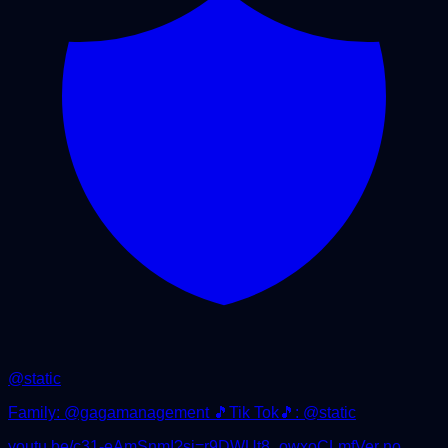
@
static
Family: @gagamanagement 🎵Tik Tok🎵: @static
youtu.be/c31-eAmSnmI?si=r9DWUt8_owxoCLmf
Ver no