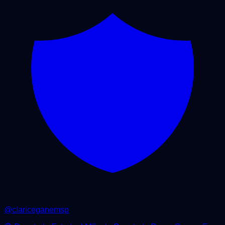
@
clariceganemsp