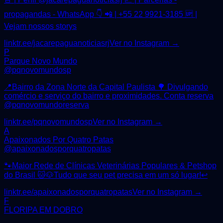
propagandas - WhatsApp 👇 📲 | +55 22 9921-3185 🆙 |
Vejam nossos storys
linktr.ee/jacarepaguanoticiasrj
Ver no Instagram →
P
Parque Novo Mundo
@
pqnovomundosp
📍Bairro da Zona Norte da Capital Paulista 🌳 Divulgando
comércio e serviço do bairro e proximidades. Conta reserva
@pqnovomundoreserva
linktr.ee/pqnovomundosp
Ver no Instagram →
A
Apaixonados Por Quatro Patas
@
apaixonadosporquatropatas
🐾Maior Rede de Clínicas Veterinárias Populares & Petshop
do Brasil 🐱🐶Tudo que seu pet precisa em um só lugar!↩️
linktr.ee/apaixonadosporquatropatas
Ver no Instagram →
F
FLORIPA EM DOBRO