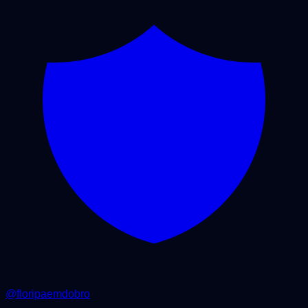
@
floripaemdobro