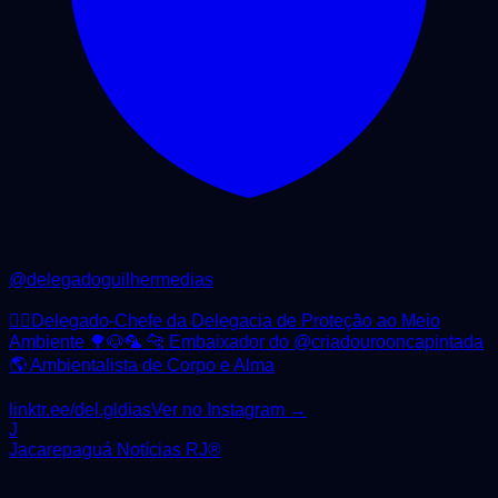
@
delegadoguilhermedias
🕵️‍♂️Delegado-Chefe da Delegacia de Proteção ao Meio
Ambiente 🌳🐶🦜 🐆 Embaixador do @criadourooncapintada
🌎 Ambientalista de Corpo e Alma
linktr.ee/del.gldias
Ver no Instagram →
J
Jacarepaguá Notícias RJ®