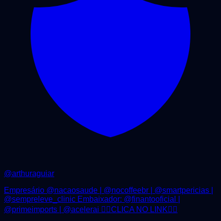
@
arthuraguiar
Empresário @nacaosaude | @nocoffeebr | @smartpericias |
@sempreleve_clinic Embaixador: @finantooficial |
@primeimports | @acelerai 👇🏼CLICA NO LINK👇🏼