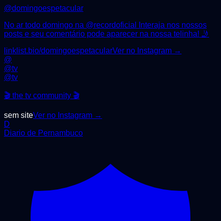
@
domingoespetacular
No ar todo domingo na @recordoficial Interaja nos nossos
posts e seu comentário pode aparecer na nossa telinha! 🤳
linklist.bio/domingoespetacular
Ver no Instagram →
@
@tv
@
tv
🎬 the tv community 🎬
sem site
Ver no Instagram →
D
Diario de Pernambuco