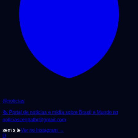
@
noticias
🗞️ Portal de notícias e mídia sobre Brasil e Mundo 📧
noticiascentralbr@gmail.com
sem site
Ver no Instagram →
D