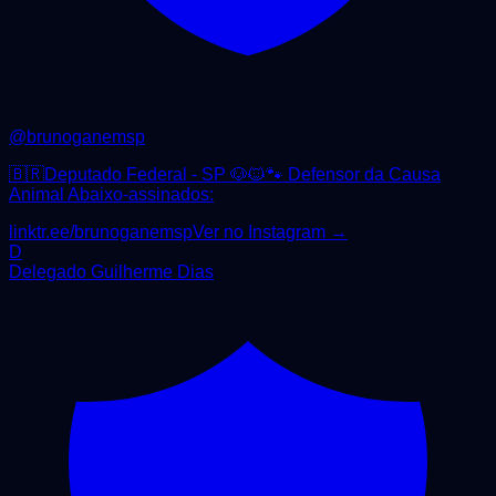
@
brunoganemsp
🇧🇷Deputado Federal - SP 🐶🐱🐾 Defensor da Causa
Animal Abaixo-assinados:
linktr.ee/brunoganemsp
Ver no Instagram →
D
Delegado Guilherme Dias