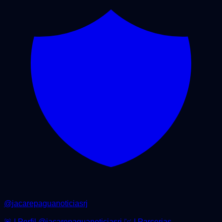
@
jacarepaguanoticiasrj
🚨 | Perfil @jacarepaguanoticiasrj 💹 | Parcerias -