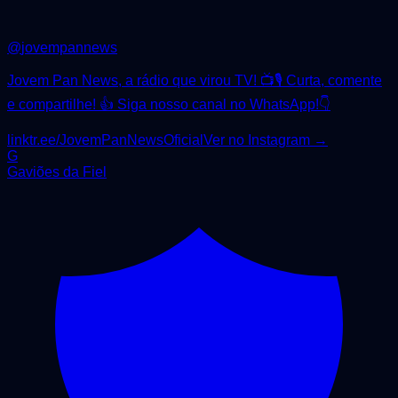
@
jovempannews
Jovem Pan News, a rádio que virou TV! 📺🎙️ Curta, comente
e compartilhe! 👍 Siga nosso canal no WhatsApp!👇
linktr.ee/JovemPanNewsOficial
Ver no Instagram →
G
Gaviões da Fiel