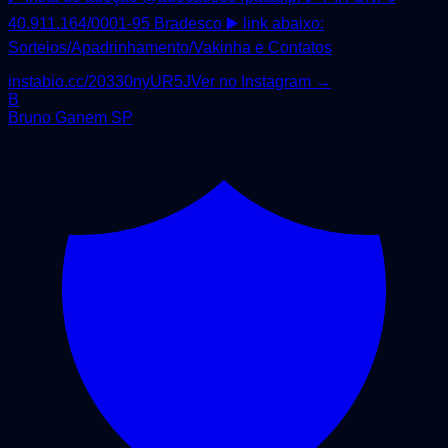
40.911.164/0001-95 Bradesco ▶️ link abaixo:
Sorteios/Apadrinhamento/Vakinha e Contatos
instabio.cc/20330nyUR5J
Ver no Instagram →
B
Bruno Ganem SP