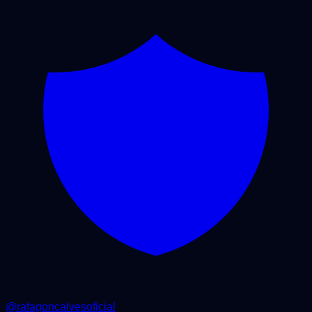
@
rafagoncalvesoficial