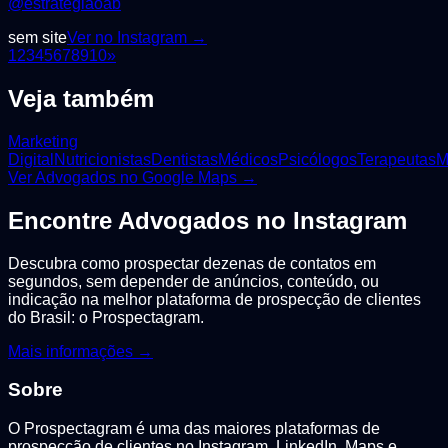
@estrategiaoab
sem site
Ver no Instagram →
1
2
3
4
5
6
7
8
9
10
»
Veja também
Marketing
Digital
Nutricionistas
Dentistas
Médicos
Psicólogos
Terapeutas
M
Ver
Advogados
no Google Maps →
Encontre
Advogados
no Instagram
Descubra como prospectar dezenas de contatos em
segundos, sem depender de anúncios, conteúdo, ou
indicação na melhor plataforma de prospecção de clientes
do Brasil: o Prospectagram.
Mais informações →
Sobre
O Prospectagram é uma das maiores plataformas de
prospecção de clientes no Instagram, LinkedIn, Maps e