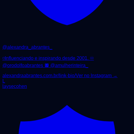
@
alexandra_abrantes_
◽️Influenciando e inspirando desde 2001. ♾️
@orodolfoabrantes 🔲 @amulherinteira_
alexandraabrantes.com.br/link-bio/
Ver no Instagram →
L
laysecohen