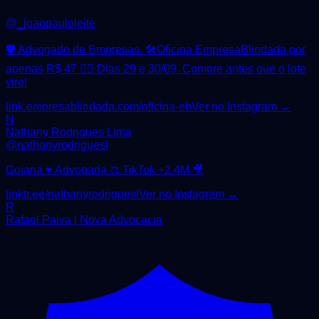
@
_joaopauloleite
🛡️ Advogado de Empresas. 🛠️Oficina EmpresaBlindada por
apenas R$ 47 👇🏼 Dias 29 e 30/09. Compre antes que o lote
vire!
link.empresablindada.com/oficina-eb
Ver no Instagram →
N
Nathany Rodrigues Lima
@
nathanyrodriguesl
Goiana ♥️ Advogada ⚖️ TikTok +2.4M 🎥
linktr.ee/nathanyrodriguesl
Ver no Instagram →
R
Rafael Paiva | Nova Advocacia