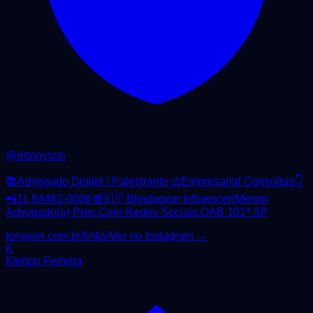
@
drtonyson
📚Advogado Digital | Palestrante ⚖️Empresarial Consultas👇
📲11 94462-0006 🌐🇧🇷 Blindagem Influencer|Mentor
Advogado(a) Pres.Com.Redes Sociais.OAB 101ª SP
tonyson.com.br/links/
Ver no Instagram →
K
Kleiton Ferreira