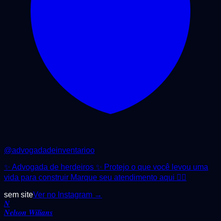
@
advogadadeinventarioo
✨ Advogada de herdeiros ✨ Protejo o que você levou uma
vida para construir Marque seu atendimento aqui 👇🏻
sem site
Ver no Instagram →
𝑵
𝑵𝒆𝒍𝒔𝒐𝒏 𝑾𝒊𝒍𝒊𝒂𝒏𝒔