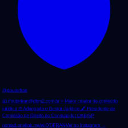
@
doutorfran
📧 doutorfran@dbm2.com.br ⭐️ Maior criador de conteúdo
jurídico ⚖️ Advogado e Gestor Jurídico 🖋️ Presidente de
Comissão de Direito do Consumidor OAB/SP
nomad.onelink.me/wIQT/FRAN
Ver no Instagram →