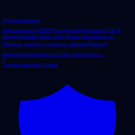
@
doutoraelisiane
Apresentadora REDETV |Advogada| Fundadora CIA 🦅
Clube Investidor Águia +5mil águias investidoras ✉️
Palestras, eventos e parcerias: elisiane@farol.ag
www.doutoraelisiane.com.br
Ver no Instagram →
T
Tonyson Henrique Santos