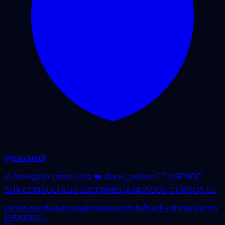
@
paivaprof
⚖️ Advogado criminalista ❤️ @van_andres 👇🏻 AGENDE
SUA CONSULTA 👇🏻 👇🏻CONHEÇA NOSSOS CURSOS 👇🏻
cursos.escoladanovaadvocacia.com.br/black-criminal
Ver no
Instagram →