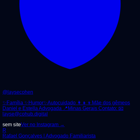
@
laysecohen
✨Família ✨Humor✨Autocuidado 👩‍👧‍👦Mãe dos gêmeos
Daniel e Estella Advogada 📍Minas Gerais Contato: 📧
layse@cohub.digital
sem site
Ver no Instagram →
R
Rafael Gonçalves | Advogado Familiarista