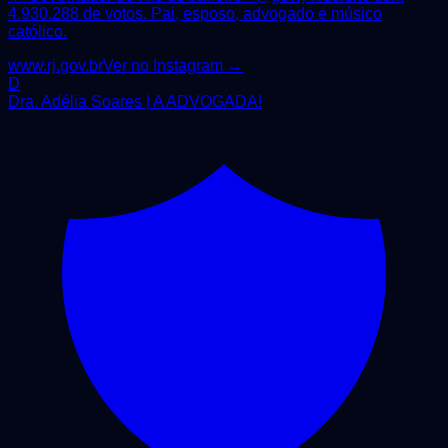
4.930.288 de votos. Pai, esposo, advogado e músico
católico.
www.rj.gov.br
Ver no Instagram →
D
Dra. Adélia Soares | A ADVOGADA!