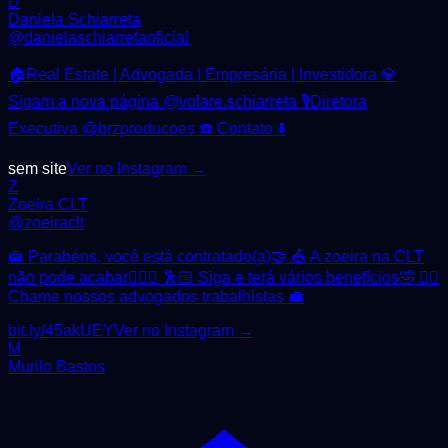
D
Daniela Schiarreta
@
danielaschiarretaoficial
🏠Real Estate | Advogada | Empresária | Investidora 💎
Sigam a nova página @volare.schiarreta 🎙Diretora
Executiva @brzproducoes ☎️ Contato ⬇️
sem site
Ver no Instagram →
Z
Zoeira CLT
@
zoeiraclt
🛄 Parabéns, você está contratado(a)🤝 🎪 A zoeira na CLT
não pode acabar🤹🏻‍♂️ 🕺🏻 Siga e terá vários benefícios🤣 👇🏼
Chame nossos advogados trabalhistas 💼
bit.ly/45akUEY
Ver no Instagram →
M
Murilo Bastos