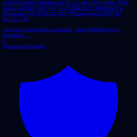
⚖️ADVOGADO CRIMINALISTA, EX MILITAR PMBA, PÓS-
GRADUADO E MESTRE EM CIÊNCIAS CRIMINAIS 📞
WhatsApp +55 82 99321-3807 WhatsApp AJUSPP- 82
99113-2759
checkout.pixdomilhao.com/?pdv_code=j50963o
Ver no
Instagram →
A
Alexandra Abrantes