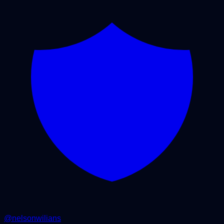
@
nelsonwilians