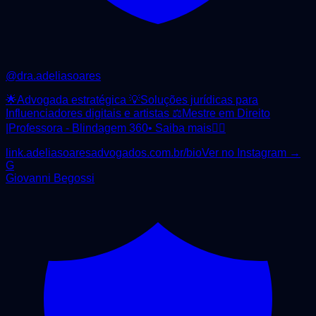
@
dra.adeliasoares
🌟Advogada estratégica 💡Soluções jurídicas para
Influenciadores digitais e artistas ⚖️Mestre em Direito
|Professora - Blindagem 360• Saiba mais👇🏾
link.adeliasoaresadvogados.com.br/bio
Ver no Instagram →
G
Giovanni Begossi