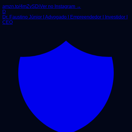
amzn.to/4mZvSDi
Ver no Instagram →
D
Dr. Faustino Júnior I Advogado I Empreendedor I Investidor I
CEO