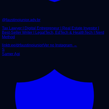
@
faustinojunior.adv.br
Tax Lawyer I Digital Entrepreneur I Real Estate Investor I
Best-Seller Writer I LegalTech, EdTech & HealthTech I Nerd
Method
linktr.ee/drfaustinojunior
Ver no Instagram →
S
Samer Agi