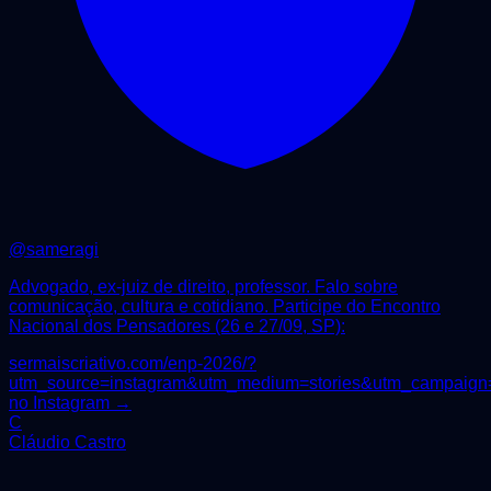
@
sameragi
Advogado, ex-juiz de direito, professor. Falo sobre
comunicação, cultura e cotidiano. Participe do Encontro
Nacional dos Pensadores (26 e 27/09, SP):
sermaiscriativo.com/enp-2026/?
utm_source=instagram&utm_medium=stories&utm_campaign
no Instagram →
C
Cláudio Castro