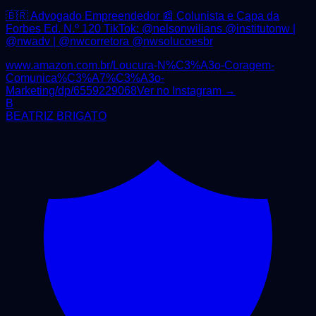
🇧🇷 Advogado Empreendedor 📰 Colunista e Capa da
Forbes Ed. N.º 120 TikTok: @nelsonwilians @institutonw |
@nwadv | @nwcorretora @nwsolucoesbr
www.amazon.com.br/Loucura-N%C3%A3o-Coragem-
Comunica%C3%A7%C3%A3o-
Marketing/dp/6559229068
Ver no Instagram →
B
BEATRIZ BRIGATO