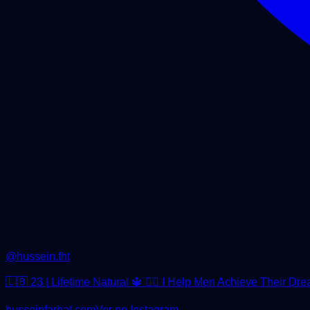
@
hussein.fht
🇱🇧 23 | Lifetime Natural 🔱 🏋️‍♂️ I Help Men Achieve Th
husseinfarhat.com
Ver no Instagram →