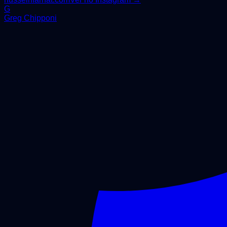
G
Greg Chipponi