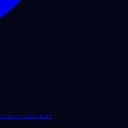
la 🦾 1-ON-1 COACHING ⬇️