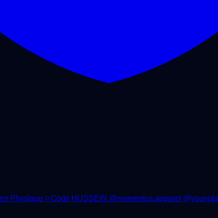
eir Dream Physique ◽️ Code HUSSEIN @momentus.apparel @young