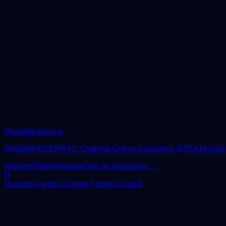
@
sadikhadzovic
@NOWNEVERNYC Clothing Online Coaching @TEAM.SADIK @R
linktr.ee/Sadikhadzovic
Ver no Instagram →
H
Hussein Farhat | Online Fitness Coach