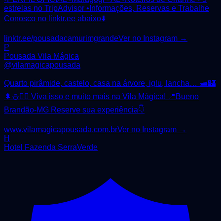
estrelas no TripAdvisor •Informações, Reservas e Trabalhe
Conosco no linktr.ee abaixo⬇️
linktr.ee/pousadacamurimgrande
Ver no Instagram →
P
Pousada Vila Mágica
@
vilamagicapousada
Quarto pirâmide, castelo, casa na árvore, iglu, lancha… 🛥️🏰
🌲⛄️🧙‍♀️ Viva isso e muito mais na Vila Mágica! 📍Bueno
Brandão-MG Reserve sua experiência👇
www.vilamagicapousada.com.br
Ver no Instagram →
H
Hotel Fazenda SerraVerde