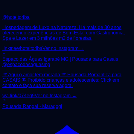
@
hoteltoriba
Hospedagem de Luxo na Natureza. Há mais de 80 anos
oferecendo experiências de Bem-Estar com Gastronomia,
Spa e Lazer em 3 milhões m2 de florestas.
linktr.ee/hoteltoriba
Ver no Instagram →
E
Espaço das Águas Igarapé MG | Pousada para Casais
@
espacodasaguasmg
💚 Aqui o amor tem morada 💚 Pousada Romantica para
CASAIS 🔞 Proibido crianças e adolescentes; Click em
contato e faça sua reserva agora.
wa.link/074eq9
Ver no Instagram →
P
Pousada Rangai - Maragogi