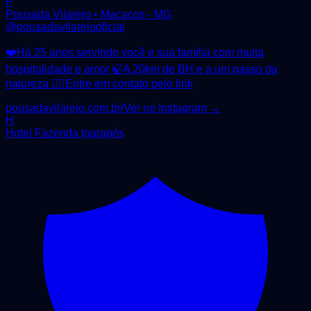
P
Pousada Vilarejo • Macacos - MG
@
pousadavilarejooficial
❤️Há 25 anos servindo você e sua família com muita
hospitalidade e amor 🍃A 20km de BH e a um passo da
natureza 👇🏻Entre em contato pelo link
pousadavilarejo.com.br/
Ver no Instagram →
H
Hotel Fazenda Igarapés