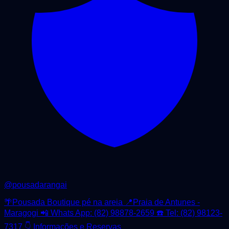
@
pousadarangai
🌴Pousada Boutique pé na areia 📍Praia de Antunes -
Maragogi 📲 Whats App: (82) 98878-2659 ☎️ Tel: (82) 98123-
7317 👇 Informações e Reservas