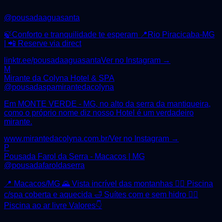
@
pousadaaguasanta
🍃Conforto e tranquilidade te esperam 📍Rio Piracicaba-MG
| 📲 Reserve via direct
linktr.ee/pousadaaguasanta
Ver no Instagram →
M
Mirante da Colyna Hotel & SPA
@
pousadaspamirantedacolyna
Em MONTE VERDE - MG, no alto da serra da mantiqueira,
como o próprio nome diz nosso Hotel é um verdadeiro
mirante.
www.mirantedacolyna.com.br/
Ver no Instagram →
P
Pousada Farol da Serra - Macacos | MG
@
pousadafaroldaserra
📍 Macacos/MG 🌄 Vista incrível das montanhas 🧖‍♀️ Piscina
c/spa coberta e aquecida 🛁 Suítes com e sem hidro 🏊‍♂️
Piscina ao ar livre Valores👇