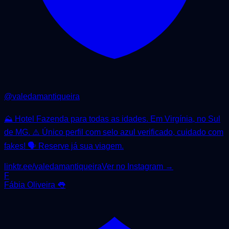
@
valedamantiqueira
⛰ Hotel Fazenda para todas as idades. Em Virgínia, no Sul
de MG. ⚠️ Único perfil com selo azul verificado, cuidado com
fakes! 🗣 Reserve já sua viagem.
linktr.ee/valedamantiqueira
Ver no Instagram →
F
Fábia Oliveira 👅