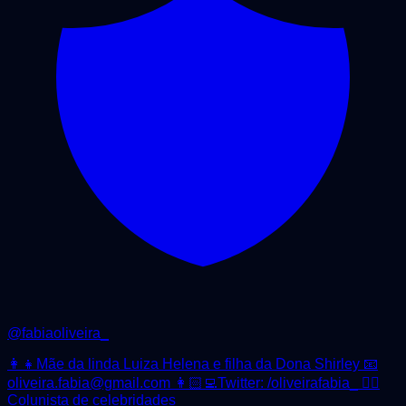
@
fabiaoliveira_
👩‍👧Mãe da linda Luiza Helena e filha da Dona Shirley 📧
oliveira.fabia@gmail.com 👩🏻‍💻Twitter: /oliveirafabia_ 👇🏻
Colunista de celebridades