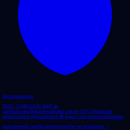
@
camilaloures
2025 - O MELHOR ANO 🙏
camilaloures@brasileradigital.com.br CEO @podcats
embaixadora @jogueblaze 🔞 jogue com responsabilidade
www.threads.net/@camilaloures
Ver no Instagram →