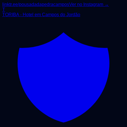
linktr.ee/pousadadapedracampos
Ver no Instagram →
T
TORIBA - Hotel em Campos do Jordão