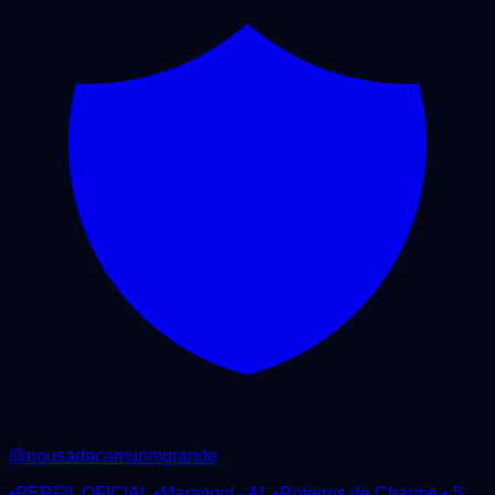
@
pousadacamurimgrande
•PERFIL OFICIAL •Maragogi - AL •Roteiros de Charme • 5