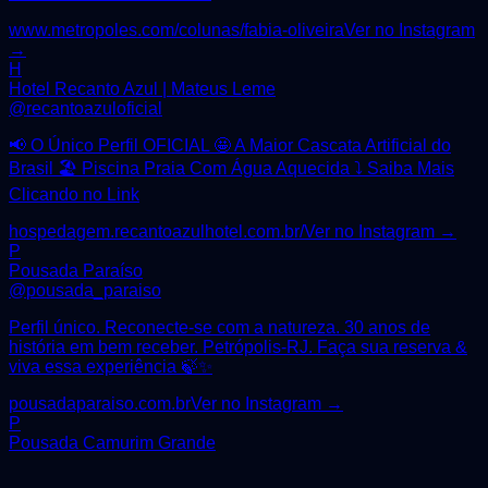
www.metropoles.com/colunas/fabia-oliveira
Ver no Instagram
→
H
Hotel Recanto Azul | Mateus Leme
@
recantoazuloficial
📢 O Único Perfil OFICIAL 🤩 A Maior Cascata Artificial do
Brasil 🏖️ Piscina Praia Com Água Aquecida ⤵️ Saiba Mais
Clicando no Link
hospedagem.recantoazulhotel.com.br/
Ver no Instagram →
P
Pousada Paraíso
@
pousada_paraiso
Perfil único. Reconecte-se com a natureza. 30 anos de
história em bem receber. Petrópolis-RJ. Faça sua reserva &
viva essa experiência 🍃✨
pousadaparaiso.com.br
Ver no Instagram →
P
Pousada Camurim Grande