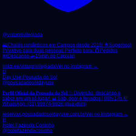
@
vistaprivilegiada
🌄Chalés românticos em Campos desde 2018! 🌟Superhost
Privativo para duas pessoas Perfeito para: 💍Pedidos
💤Descanso 🚗15min do Capivari
linktr.ee/vistaprivilegiada
Ver no Instagram →
D
Day Use Pousada do Sol
@
pousadadosoldayuse
𝐏𝐞𝐫𝐟𝐢𝐥 𝐎𝐟𝐢𝐜𝐢𝐚𝐥 𝐝𝐚 𝐏𝐨𝐮𝐬𝐚𝐝𝐚 𝐝𝐨 𝐒𝐨𝐥 ✨ Diversão, descanso e
sabor em um só lugar! 📅 Sáb, dom e feriados | 08h-17h 💬
WhatsApp: (31) 99874-9926 (qua-dom)
reservas.pousadadosoldayuse.com.br/
Ver no Instagram →
H
Hotel Fazenda Coninho
@
hotelfazendaconinho