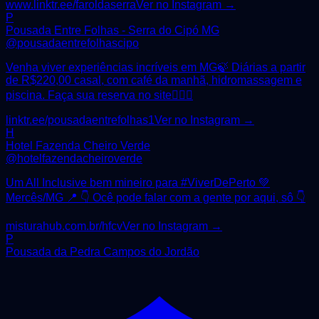
www.linktr.ee/faroldaserra
Ver no Instagram →
P
Pousada Entre Folhas - Serra do Cipó MG
@
pousadaentrefolhascipo
Venha viver experiências incríveis em MG🍃 Diárias a partir
de R$220,00 casal, com café da manhã, hidromassagem e
piscina. Faça sua reserva no site👇🏼🌿
linktr.ee/pousadaentrefolhas1
Ver no Instagram →
H
Hotel Fazenda Cheiro Verde
@
hotelfazendacheiroverde
Um All Inclusive bem mineiro para #ViverDePerto 💚
Mercês/MG 📍 👇 Ocê pode falar com a gente por aqui, sô 👇
misturahub.com.br/hfcv
Ver no Instagram →
P
Pousada da Pedra Campos do Jordão