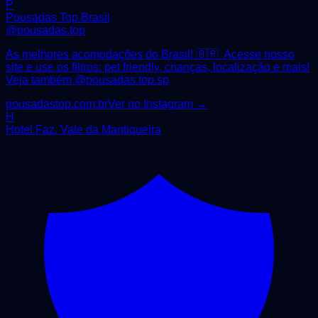
P
Pousadas Top Brasil
@
pousadas.top
As melhores acomodações do Brasil! 🇧🇷 Acesse nosso
site e use os filtros: pet friendly, crianças, localização e mais!
Veja também @pousadas.top.sp
pousadastop.com.br
Ver no Instagram →
H
Hotel Faz. Vale da Mantiqueira