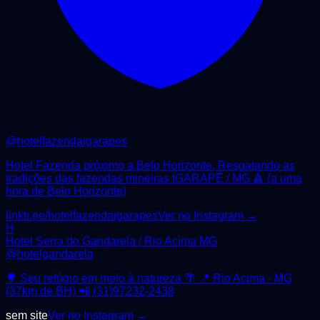
@
hotelfazendaigarapes
Hotel Fazenda próximo a Belo Horizonte. Resgatando as
tradições das fazendas mineiras IGARAPÉ / MG 🔺 (a uma
hora de Belo Horizonte)
linktr.ee/hotelfazendaigarapes
Ver no Instagram →
H
Hotel Serra do Gandarela / Rio Acima MG
@
hotelgandarela
🌳 Seu refúgio em meio à natureza 🌴 📍 Rio Acima - MG
(37km de BH) 📲 (31)97232-2438
sem site
Ver no Instagram →