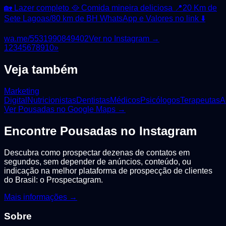
🏡 Lazer completo 🥘 Comida mineira deliciosa 📍20 Km de
Sete Lagoas/80 km de BH WhatsApp e Valores no link ⬇️
wa.me/5531990849402
Ver no Instagram →
1
2
3
4
5
6
7
8
9
10
»
Veja também
Marketing
Digital
Nutricionistas
Dentistas
Médicos
Psicólogos
Terapeutas
A
Ver
Pousadas
no Google Maps →
Encontre
Pousadas
no Instagram
Descubra como prospectar dezenas de contatos em
segundos, sem depender de anúncios, conteúdo, ou
indicação na melhor plataforma de prospecção de clientes
do Brasil: o Prospectagram.
Mais informações →
Sobre