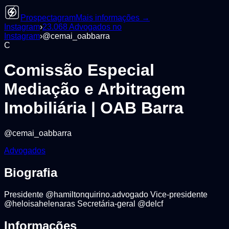
Prospectagram
Mais informações →
Instagram
›
23.068
Advogados
no
Instagram
›
@
cemai_oabbarra
C
Comissão Especial
Mediação e Arbitragem
Imobiliária | OAB Barra
@
cemai_oabbarra
Advogados
Biografia
Presidente @hamiltonquirino.advogado Vice-presidente
@heloisahelenaras Secretária-geral @delcf
Informações