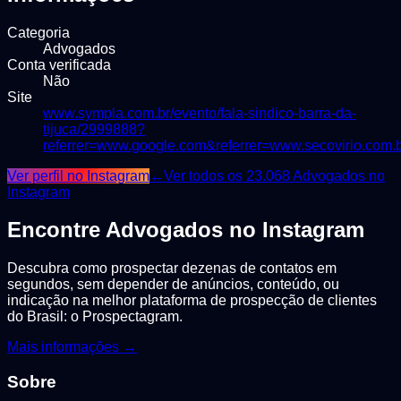
Categoria
Advogados
Conta verificada
Não
Site
www.sympla.com.br/evento/fala-sindico-barra-da-
tijuca/2999888?
referrer=www.google.com&referrer=www.secovirio.com.
Ver perfil no Instagram
←
Ver todos os
23.068
Advogados
no
Instagram
Encontre
Advogados
no Instagram
Descubra como prospectar dezenas de contatos em
segundos, sem depender de anúncios, conteúdo, ou
indicação na melhor plataforma de prospecção de clientes
do Brasil: o Prospectagram.
Mais informações →
Sobre