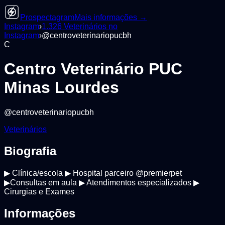
Prospectagram
Mais informações →
Instagram
›
1.326
Veterinários
no
Instagram
›
@
centroveterinariopucbh
C
Centro Veterinário PUC
Minas Lourdes
@
centroveterinariopucbh
Veterinários
Biografia
▶ Clínica/escola ▶ Hospital parceiro @premierpet
▶Consultas em aula ▶ Atendimentos especializados ▶
Cirurgias e Exames
Informações