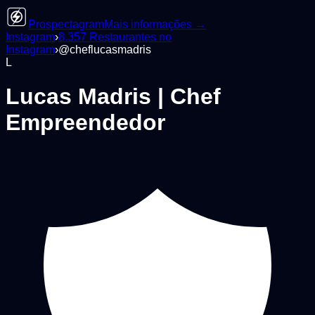
Prospectagram
Mais informações →
Instagram
›
8.357
Restaurantes
no
Instagram
›
@
cheflucasmadris
L
Lucas Madris | Chef
Empreendedor