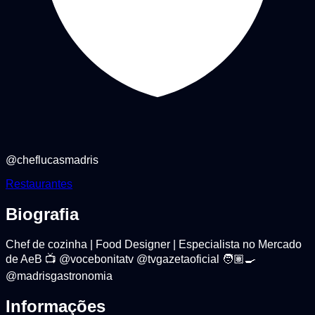
@
cheflucasmadris
Restaurantes
Biografia
Chef de cozinha | Food Designer | Especialista no Mercado
de AeB 📺 @vocebonitatv @tvgazetaoficial 🧑🏽‍🍳
@madrisgastronomia
Informações