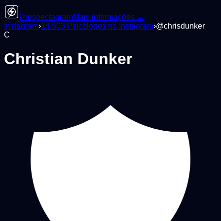
Prospectagram
Mais informações →
Instagram
›
14.503
Psicólogos
no Instagram
›
@
chrisdunker
C
Christian Dunker