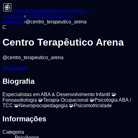
Prospectagram
Mais informações →
Instagram
›
14.503
Psicólogos
no
Instagram
›
@
centro_terapeutico_arena
C
Centro Terapêutico Arena
@
centro_terapeutico_arena
Psicólogos
Biografia
Especialistas em ABA & Desenvolvimento Infantil 🧩
Fonoaudiologia 🧩Terapia Ocupacional 🧩Psicologia ABA /
TCC 🧩Neuropiscopedagogia 🧩Psicomotricidade
Informações
Categoria
Psicólogos