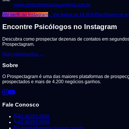
www.centrodeterapiacognitiva.com.br
Ver perfil no Instagram
←
Ver todos os
14.503
Psicólogos
no In
Encontre
Psicólogos
no Instagram
Descubra como prospectar dezenas de contatos em segundos, 
Prospectagram.
Mais informações →
Sobre
O Prospectagram é uma das maiores plataformas de prospecção
prospectados e mais de 4.200 negócios ganhos.
Fale Conosco
61 98257-5959
61 98257-5959
contato@prospectagram.com.br