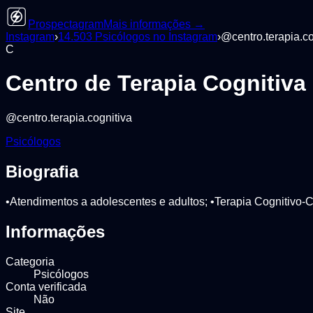
Prospectagram
Mais informações →
Instagram
›
14.503
Psicólogos
no Instagram
›
@
centro.terapia.c
C
Centro de Terapia Cognitiva
@
centro.terapia.cognitiva
Psicólogos
Biografia
•Atendimentos a adolescentes e adultos; •Terapia Cognitivo
Informações
Categoria
Psicólogos
Conta verificada
Não
Site