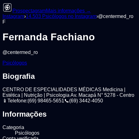
Prospectagram
Mais informações →
Instagram
›
14.503
Psicólogos
no Instagram
›
@
centermed_ro
F
Fernanda Fachiano
@
centermed_ro
Psicólogos
Biografia
CENTRO DE ESPECIALIDADES MÉDICAS Medicina |
Estética | Nutrição | Psicologia Av. Macapá N° 5278 - Centro
📱Telefone:(69) 98465-5651📞(69) 3442-4050
Informações
Categoria
Psicólogos
Conta verificada