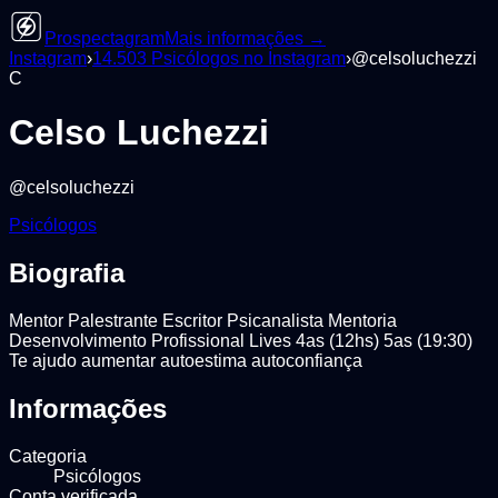
Prospectagram
Mais informações →
Instagram
›
14.503
Psicólogos
no Instagram
›
@
celsoluchezzi
C
Celso Luchezzi
@
celsoluchezzi
Psicólogos
Biografia
Mentor Palestrante Escritor Psicanalista Mentoria
Desenvolvimento Profissional Lives 4as (12hs) 5as (19:30)
Te ajudo aumentar autoestima autoconfiança
Informações
Categoria
Psicólogos
Conta verificada