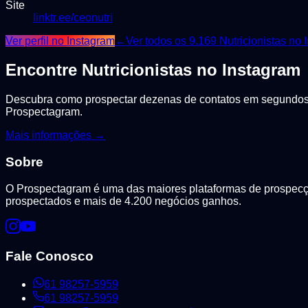
Site
linktr.ee/ceonutri
Ver perfil no Instagram
←
Ver todos os
9.169
Nutricionistas
no I
Encontre
Nutricionistas
no Instagram
Descubra como prospectar dezenas de contatos em segundos, 
Prospectagram.
Mais informações →
Sobre
O Prospectagram é uma das maiores plataformas de prospecção
prospectados e mais de 4.200 negócios ganhos.
Fale Conosco
61 98257-5959
61 98257-5959