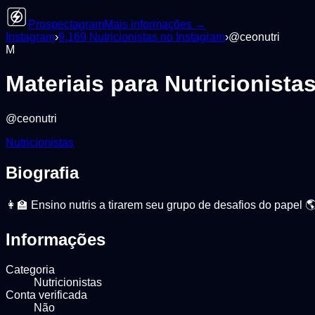
Prospectagram
Mais informações →
Instagram
›
9.169
Nutricionistas
no Instagram
›
@
ceonutri
M
Materiais para Nutricionista
@
ceonutri
Nutricionistas
Biografia
👩‍🏫 Ensino nutris a tirarem seu grupo de desafios do papel 
Informações
Categoria
Nutricionistas
Conta verificada
Não