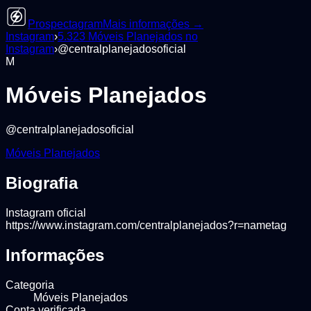
Prospectagram
Mais informações →
Instagram
›
5.323
Móveis Planejados
no
Instagram
›
@
centralplanejadosoficial
M
Móveis Planejados
@
centralplanejadosoficial
Móveis Planejados
Biografia
Instagram oficial
https://www.instagram.com/centralplanejados?r=nametag
Informações
Categoria
Móveis Planejados
Conta verificada