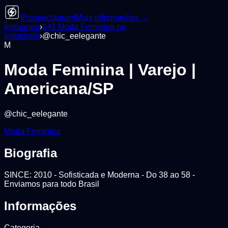
Prospectagram
Mais informações →
Instagram
›
841
Moda Feminina
no
Instagram
›
@
chic_eelegante
M
Moda Feminina | Varejo |
Americana/SP
@
chic_eelegante
Moda Feminina
Biografia
SINCE: 2010 - Sofisticada e Moderna - Do 38 ao 58 -
Enviamos para todo Brasil
Informações
Categoria