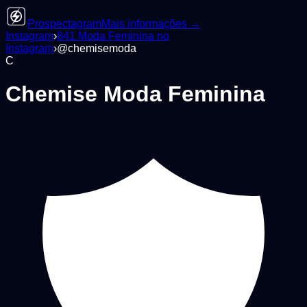
Prospectagram
Mais informações →
Instagram
›
841
Moda Feminina
no
Instagram
›
@
chemisemoda
C
Chemise Moda Feminina