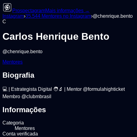
Prospectagram
Mais informações →
Instagram
›
35.544
Mentores
no Instagram
›
@
chenrique.bento
C
Carlos Henrique Bento
@
chenrique.bento
Mentores
Biografia
💻 | Estrategista Digital 🧑‍🔬 | Mentor @formulahighticket
Membro @clubmbrasil
Informações
Categoria
Mentores
Conta verificada