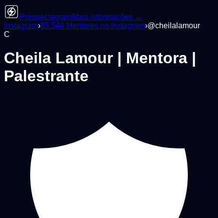
Prospectagram
Mais informações →
Instagram
›
35.544
Mentores
no Instagram
›
@
cheilalamour
C
Cheila Lamour | Mentora |
Palestrante