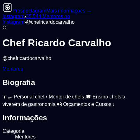
Prospectagram
Mais informações →
Instagram
›
35.544
Mentores
no
Instagram
›
@
chefricardocarvalho
C
Chef Ricardo Carvalho
@
chefricardocarvalho
Mentores
Biografia
👨‍🍳 Personal chef • Mentor de chefs 🎓 Ensino chefs a
viverem de gastronomia 📲 Orçamentos e Cursos ↓
Informações
Categoria
Mentores