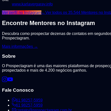
www.karlavergaray.info
Ver perfil no Instagram
←
Ver todos os
35.544
Mentores
no Ins
Encontre
Mentores
no Instagram
Descubra como prospectar dezenas de contatos em segundos, 
Prospectagram.
Mais informações →
Sobre
O Prospectagram é uma das maiores plataformas de prospecção
prospectados e mais de 4.200 negócios ganhos.
Fale Conosco
61 98257-5959
61 98257-5959
contato@prospectagram.com.br