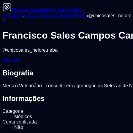
Prospectagram
Mais informações →
Instagram
›
53.541
Médicos
no Instagram
›
@
chicosales_nelore
F
Francisco Sales Campos C
@
chicosales_nelore.neba
Médicos
Biografia
Médico Veterinário - consultor em agronegócios Seleção de N
Informações
Categoria
Médicos
Conta verificada
Não