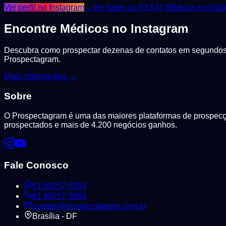
Ver perfil no Instagram
←
Ver todos os
53.541
Médicos
no Inst
Encontre
Médicos
no Instagram
Descubra como prospectar dezenas de contatos em segundos, 
Prospectagram.
Mais informações →
Sobre
O Prospectagram é uma das maiores plataformas de prospecção
prospectados e mais de 4.200 negócios ganhos.
Fale Conosco
61 98257-5959
61 98257-5959
contato@prospectagram.com.br
Brasília - DF