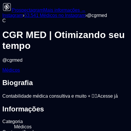
Prospectagram
Mais informações →
Instagram
›
53.541
Médicos
no Instagram
›
@
cgrmed
C
CGR MED | Otimizando seu
tempo
@
cgrmed
Médicos
Biografia
Contabilidade médica consultiva e muito + 👇🏼Acesse já
Informações
Categoria
Médicos