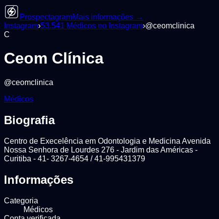
Prospectagram
Mais informações →
Instagram
›
53.541
Médicos
no Instagram
›
@
ceomclinica
C
Ceom Clínica
@
ceomclinica
Médicos
Biografia
Centro de Execelência em Odontologia e Medicina Avenida
Nossa Senhora de Lourdes 276 - Jardim das Américas -
Curitiba - 41- 3267-4654 / 41-995431379
Informações
Categoria
Médicos
Conta verificada