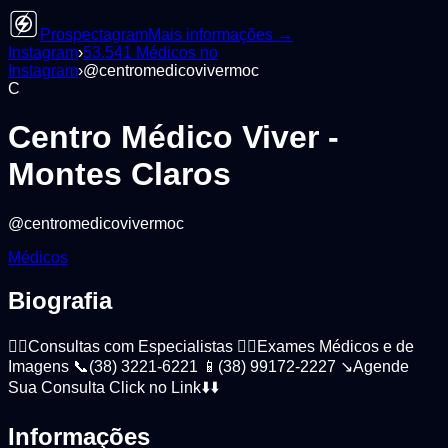
Prospectagram
Mais informações →
Instagram
›
53.541
Médicos
no
Instagram
›
@
centromedicovivermoc
C
Centro Médico Viver -
Montes Claros
@
centromedicovivermoc
Médicos
Biografia
👨‍⚕️Consultas com Especialistas 👨‍⚕️Exames Médicos e de
Imagens 📞(38) 3221-6221 📱(38) 99172-2227 ↘️Agende
Sua Consulta Click no Link⬇️⬇️
Informações