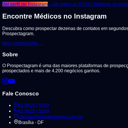
Ver perfil no Instagram
←
Ver todos os
53.541
Médicos
no Inst
Encontre
Médicos
no Instagram
Descubra como prospectar dezenas de contatos em segundos, 
Prospectagram.
Mais informações →
Sobre
O Prospectagram é uma das maiores plataformas de prospecção
prospectados e mais de 4.200 negócios ganhos.
Fale Conosco
61 98257-5959
61 98257-5959
contato@prospectagram.com.br
Brasília - DF