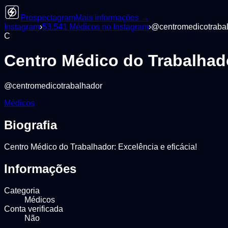
Prospectagram
Mais informações →
Instagram
›
53.541
Médicos
no Instagram
›
@
centromedicotraba
C
Centro Médico do Trabalhad
@
centromedicotrabalhador
Médicos
Biografia
Centro Médico do Trabalhador: Excelência e eficácia!
Informações
Categoria
Médicos
Conta verificada
Não