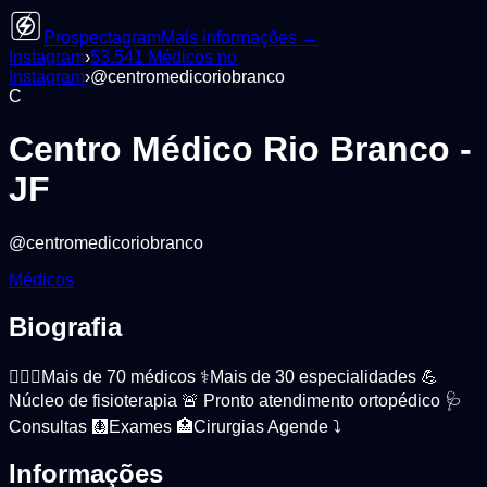
Prospectagram
Mais informações →
Instagram
›
53.541
Médicos
no
Instagram
›
@
centromedicoriobranco
C
Centro Médico Rio Branco -
JF
@
centromedicoriobranco
Médicos
Biografia
👩🏻‍⚕️Mais de 70 médicos ⚕️Mais de 30 especialidades 💪
Núcleo de fisioterapia 🚨 Pronto atendimento ortopédico 🩺
Consultas 🩻Exames 🏥Cirurgias Agende ⤵️
Informações