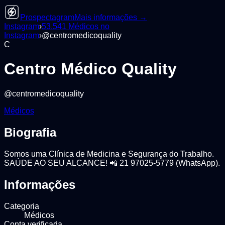
Prospectagram
Mais informações →
Instagram
›
53.541
Médicos
no
Instagram
›
@
centromedicoquality
C
Centro Médico Quality
@
centromedicoquality
Médicos
Biografia
Somos uma Clínica de Medicina e Segurança do Trabalho.
SAÚDE AO SEU ALCANCE! 📲 21 97025-5779 (WhatsApp).
Informações
Categoria
Médicos
Conta verificada