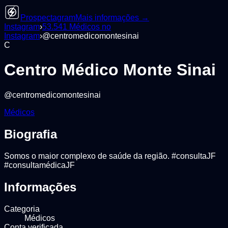
Prospectagram
Mais informações →
Instagram
›
53.541
Médicos
no
Instagram
›
@
centromedicomontesinai
C
Centro Médico Monte Sinai
@
centromedicomontesinai
Médicos
Biografia
Somos o maior complexo de saúde da região. #consultaJF
#consultamédicaJF
Informações
Categoria
Médicos
Conta verificada