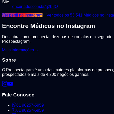
Site
encurtador.com.br/q2b8O
Ver perfil no Instagram
←
Ver todos os
53.541
Médicos
no Inst
Encontre
Médicos
no Instagram
Descubra como prospectar dezenas de contatos em segundos, 
Prospectagram.
Mais informações →
Sobre
O Prospectagram é uma das maiores plataformas de prospecção
prospectados e mais de 4.200 negócios ganhos.
Fale Conosco
61 98257-5959
61 98257-5959