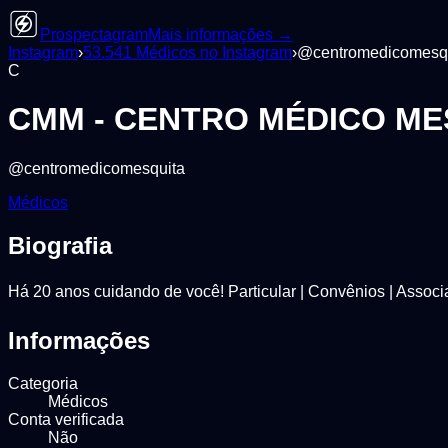
Prospectagram
Mais informações →
Instagram
›
53.541
Médicos
no Instagram
›
@
centromedicomesq
C
CMM - CENTRO MÉDICO ME
@
centromedicomesquita
Médicos
Biografia
Há 20 anos cuidando de você! Particular | Convênios | Assoc
Informações
Categoria
Médicos
Conta verificada
Não