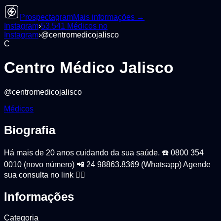
Prospectagram
Mais informações →
Instagram
›
53.541
Médicos
no
Instagram
›
@
centromedicojalisco
C
Centro Médico Jalisco
@
centromedicojalisco
Médicos
Biografia
Há mais de 20 anos cuidando da sua saúde. ☎️ 0800 354
0010 (novo número) 📲 24 98863.8369 (Whatsapp) Agende
sua consulta no link 👇🏼
Informações
Categoria