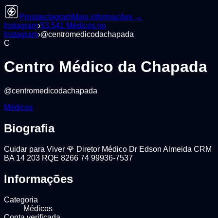
Prospectagram
Mais informações →
Instagram
›
53.541
Médicos
no
Instagram
›
@
centromedicodachapada
C
Centro Médico da Chapada
@
centromedicodachapada
Médicos
Biografia
Cuidar para Viver 🌹 Diretor Médico Dr Edson Almeida CRM
BA 14 203 RQE 8266 74 99936-7537
Informações
Categoria
Médicos
Conta verificada