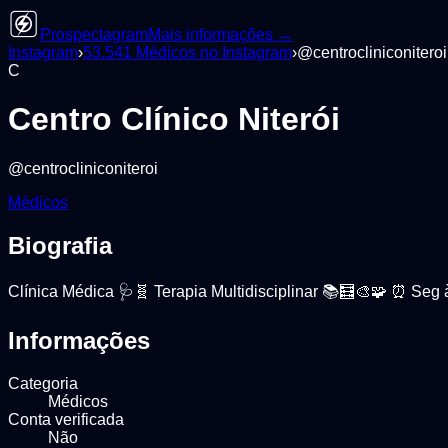
Prospectagram
Mais informações →
Instagram
›
53.541
Médicos
no Instagram
›
@
centrocliniconiteroi
C
Centro Clínico Niterói
@
centrocliniconiteroi
Médicos
Biografia
Clínica Médica 🩺🧬 Terapia Multidisciplinar 📚🧮🎨🧩 ⏰ Seg 
Informações
Categoria
Médicos
Conta verificada
Não