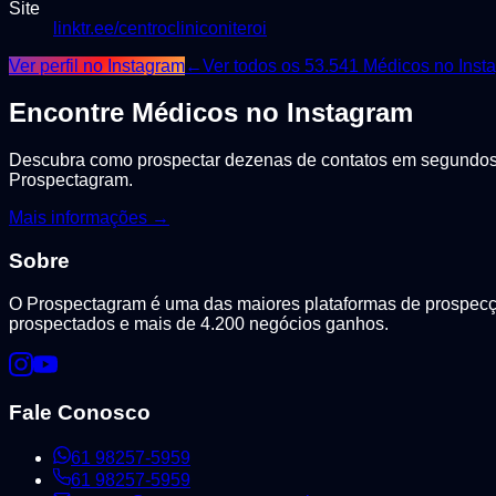
Site
linktr.ee/centrocliniconiteroi
Ver perfil no Instagram
←
Ver todos os
53.541
Médicos
no Inst
Encontre
Médicos
no Instagram
Descubra como prospectar dezenas de contatos em segundos, 
Prospectagram.
Mais informações →
Sobre
O Prospectagram é uma das maiores plataformas de prospecção
prospectados e mais de 4.200 negócios ganhos.
Fale Conosco
61 98257-5959
61 98257-5959