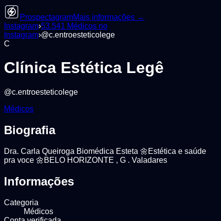
Prospectagram
Mais informações →
Instagram
›
53.541
Médicos
no
Instagram
›
@
c.entroesteticolege
C
Clínica Estética Legê
@
c.entroesteticolege
Médicos
Biografia
Dra. Carla Queiroga Biomédica Esteta 🌼Estética e saúde
pra voce 🌼BELO HORIZONTE , G . Valadares
Informações
Categoria
Médicos
Conta verificada