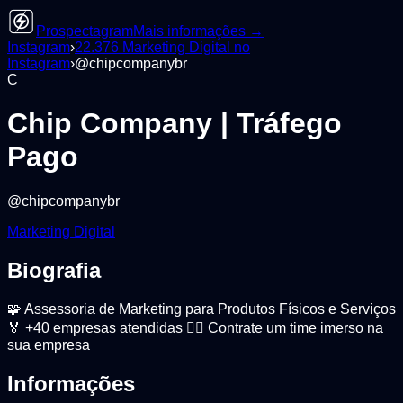
Prospectagram
Mais informações →
Instagram
›
22.376
Marketing Digital
no
Instagram
›
@
chipcompanybr
C
Chip Company | Tráfego
Pago
@
chipcompanybr
Marketing Digital
Biografia
🧩 Assessoria de Marketing para Produtos Físicos e Serviços
🏅 +40 empresas atendidas 👇🏼 Contrate um time imerso na
sua empresa
Informações