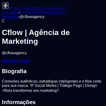
Prospectagram
Mais informações →
Instagram
›
22.376
Marketing Digital
no
Instagram
›
@
cflowagency
C
Cflow | Agência de
Marketing
@
cflowagency
Marketing Digital
Biografia
Conexões autênticas, estratégias inteligentes e o flow certo
para sua marca. 💜 Social Media | Tráfego Pago | Design
⚡️Bora transformar seu marketing?
Informações