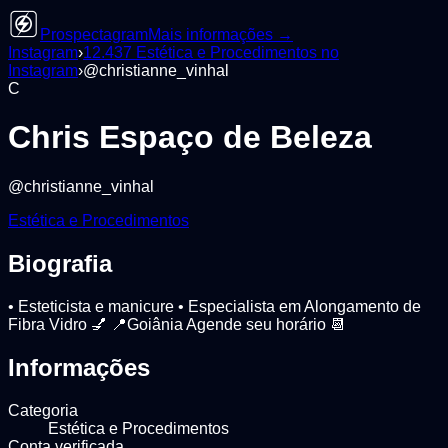
Prospectagram
Mais informações →
Instagram
›
12.437
Estética e Procedimentos
no
Instagram
›
@
christianne_vinhal
C
Chris Espaço de Beleza
@
christianne_vinhal
Estética e Procedimentos
Biografia
• Esteticista e manicure • Especialista em Alongamento de
Fibra Vidro 💅 📍Goiânia Agende seu horário 📆
Informações
Categoria
Estética e Procedimentos
Conta verificada