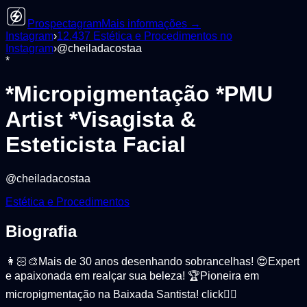
Prospectagram
Mais informações →
Instagram
›
12.437
Estética e Procedimentos
no
Instagram
›
@
cheiladacostaa
*
*Micropigmentação *PMU
Artist *Visagista &
Esteticista Facial
@
cheiladacostaa
Estética e Procedimentos
Biografia
👩🏻‍🎨Mais de 30 anos desenhando sobrancelhas! 😍Expert
e apaixonada em realçar sua beleza! 🏆Pioneira em
micropigmentação na Baixada Santista! click👇🏻