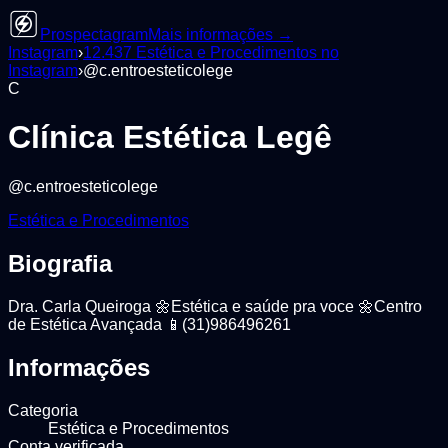
Prospectagram
Mais informações →
Instagram
›
12.437
Estética e Procedimentos
no
Instagram
›
@
c.entroesteticolege
C
Clínica Estética Legê
@
c.entroesteticolege
Estética e Procedimentos
Biografia
Dra. Carla Queiroga 🌼Estética e saúde pra voce 🌼Centro
de Estética Avançada 📱(31)986496261
Informações
Categoria
Estética e Procedimentos
Conta verificada