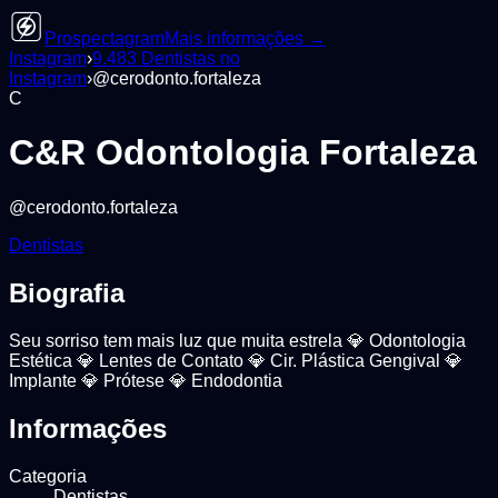
Prospectagram
Mais informações →
Instagram
›
9.483
Dentistas
no
Instagram
›
@
cerodonto.fortaleza
C
C&R Odontologia Fortaleza
@
cerodonto.fortaleza
Dentistas
Biografia
Seu sorriso tem mais luz que muita estrela 💎 Odontologia
Estética 💎 Lentes de Contato 💎 Cir. Plástica Gengival 💎
Implante 💎 Prótese 💎 Endodontia
Informações
Categoria
Dentistas