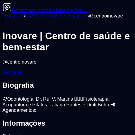
Prospectagram
Mais informações →
Instagram
›
9.483
Dentistas
no Instagram
›
@
centroinovare
I
Inovare | Centro de saúde e
bem-estar
@
centroinovare
Dentistas
Biografia
🦷Odontologia: Dr. Rui V. Martins 👩🏻‍⚕️Fisioterapia,
Acupuntura e Pilates: Tatiana Pontes e Diuli Bohn 📲
Agendamentos:
Informações