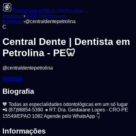
Prospectagram
Mais informações →
Instagram
›
9.483
Dentistas
no
Instagram
›
@
centraldentepetrolina
C
Central Dente | Dentista em
Petrolina - PE🦷
@
centraldentepetrolina
Dentistas
Biografia
🧡 Todas as especialidades odontológicas em um só lugar
📲 (87)98854-5390 🔸RT: Dra. Geidaiane Lopes - CRO-PE
15549/EPAO 1082 Agende pelo WhatsApp 👇
Informações