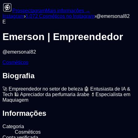
Prospectagram
Mais informações →
Instagram
›
5.072
Cosméticos
no Instagram
›
@
emersonal82
E
Emerson | Empreendedor
@
emersonal82
Cosméticos
Biografia
🚀 Empreendedor no setor de beleza 🤖 Entusiasta de IA &
Tech 🕌 Apreciador da perfumaria árabe 💄Especialista em
Maquiagem
Informações
Categoria
Cosméticos
Conta verificada