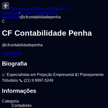
Prospectagram
Mais informações →
Instagram
›
11.064
Contadores
no
Instagram
›
@
cfcontabilidadepenha
C
CF Contabilidade Penha
@
cfcontabilidadepenha
Contadores
Biografia
📈 Especialistas em Projeção Empresarial 💵 Planejamento
Tributário 📞 (21) 9 9997-5249
Informações
Categoria
Contadores