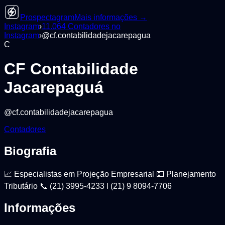
Prospectagram
Mais informações →
Instagram
›
11.064
Contadores
no
Instagram
›
@
cf.contabilidadejacarepagua
C
CF Contabilidade
Jacarepaguá
@
cf.contabilidadejacarepagua
Contadores
Biografia
📈 Especialistas em Projeção Empresarial 💵 Planejamento
Tributário 📞 (21) 3995-4233 l (21) 9 8094-7706
Informações