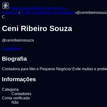
Prospectagram
Mais informações →
Instagram
›
11.064
Contadores
no Instagram
›
@
ceniribeirosouz
C
Ceni Ribeiro Souza
@
ceniribeirosouza
Contadores
Biografia
Contadora para Mei e Pequeno Negócio/ Evite multas e probl
Informações
Categoria
Contadores
Conta verificada
Não