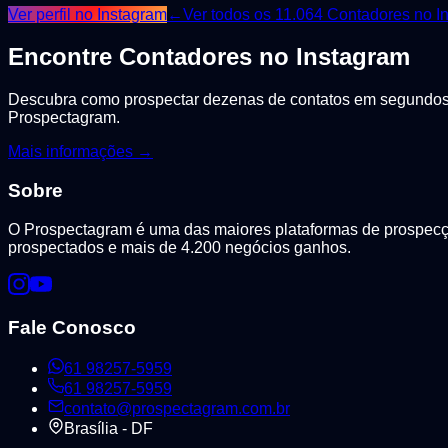
Ver perfil no Instagram
←
Ver todos os
11.064
Contadores
no I
Encontre
Contadores
no Instagram
Descubra como prospectar dezenas de contatos em segundos, 
Prospectagram.
Mais informações →
Sobre
O Prospectagram é uma das maiores plataformas de prospecção
prospectados e mais de 4.200 negócios ganhos.
Fale Conosco
61 98257-5959
61 98257-5959
contato@prospectagram.com.br
Brasília - DF