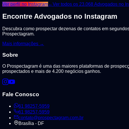
Ver perfil no Instagram
←
Ver todos os
23.068
Advogados
no In
Encontre
Advogados
no Instagram
Descubra como prospectar dezenas de contatos em segundos, 
Prospectagram.
Mais informações →
Sobre
O Prospectagram é uma das maiores plataformas de prospecção
prospectados e mais de 4.200 negócios ganhos.
Fale Conosco
61 98257-5959
61 98257-5959
contato@prospectagram.com.br
Brasília - DF