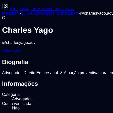
Prospectagram
Mais informações →
Instagram
›
23.068
Advogados
no Instagram
›
@
charlesyago.ad
C
Charles Yago
@
charlesyago.adv
Advogados
Biografia
Advogado | Direito Empresarial 📌 Atuação preventiva para 
Informações
Categoria
Advogados
Conta verificada
Não