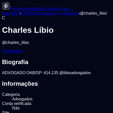
Prospectagram
Mais informações →
Instagram
›
23.068
Advogados
no Instagram
›
@
charles_libio
C
Charles Líbio
@
charles_libio
Advogados
Biografia
ADVOGADO OAB/SP: 414.135 @libioadvogados
Informações
Categoria
Advogados
Conta verificada
Não
Site